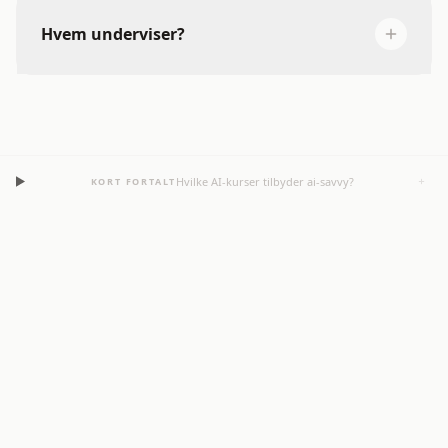
Hvem underviser?
Hvilke AI-kurser tilbyder ai-savvy?
KORT FORTALT