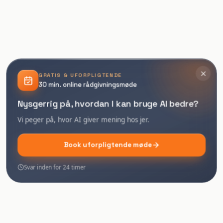
GRATIS & UFORPLIGTENDE
30 min. online rådgivningsmøde
Nysgerrig på, hvordan I kan bruge AI bedre?
Vi peger på, hvor AI giver mening hos jer.
Book uforpligtende møde
Svar inden for 24 timer