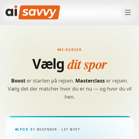
Mens kollegerne stadig snakker om AI,
bygger du allerede
med det.
AI-KURSER
dit spor
Vælg
Boost
er starten på rejsen.
Masterclass
er rejsen.
Vælg det der matcher hvor du er nu — og hvor du vil
hen.
SPOR 01
BEGYNDER · LET ØVET