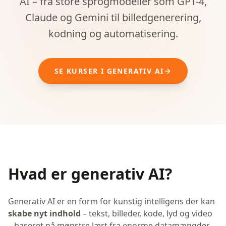
AI – fra store sprogmodeller som GPT-4,
Claude og Gemini til billedgenerering,
kodning og automatisering.
SE KURSER I GENERATIV AI
Hvad er generativ AI?
Generativ AI er en form for kunstig intelligens der kan
skabe nyt indhold
– tekst, billeder, kode, lyd og video
– baseret på mønstre lært fra enorme datamængder.