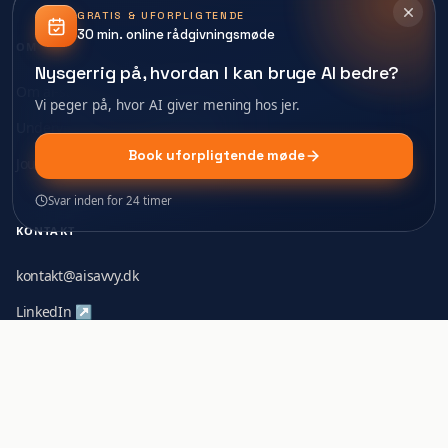
GRATIS & UFORPLIGTENDE
30 min. online rådgivningsmøde
OM
Nysgerrig på, hvordan I kan bruge AI bedre?
Om ai-savvy
Vi peger på, hvor AI giver mening hos jer.
Underviser: David Guldager ↗
Book uforpligtende møde
Journal — indsigter & guides
Svar inden for 24 timer
KONTAKT
kontakt@aisavvy.dk
LinkedIn ↗
davidguldager.dk ↗
ALLE AI-KURSER & EMNER
▾