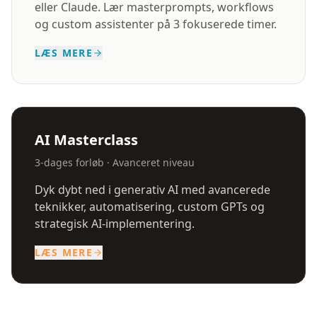
eller Claude. Lær masterprompts, workflows
og custom assistenter på 3 fokuserede timer.
LÆS MERE
AI Masterclass
3-dages forløb · Avanceret niveau
Dyk dybt ned i generativ AI med avancerede
teknikker, automatisering, custom GPTs og
strategisk AI-implementering.
LÆS MERE