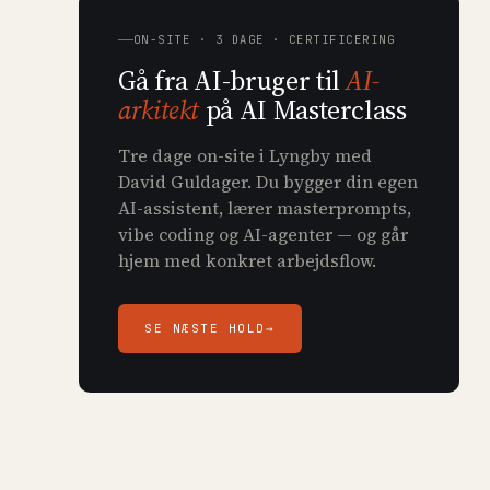
ON-SITE · 3 DAGE · CERTIFICERING
Gå fra AI-bruger til
AI-
arkitekt
på AI Masterclass
Tre dage on-site i Lyngby med
David Guldager. Du bygger din egen
AI-assistent, lærer masterprompts,
vibe coding og AI-agenter — og går
hjem med konkret arbejdsflow.
SE NÆSTE HOLD
→