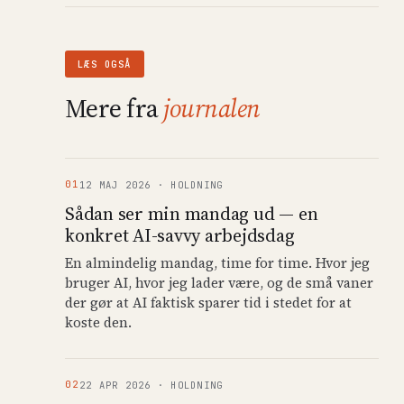
LÆS OGSÅ
Mere fra
journalen
01
12
MAJ
2026
·
HOLDNING
Sådan ser min mandag ud — en
konkret AI-savvy arbejdsdag
En almindelig mandag, time for time. Hvor jeg
bruger AI, hvor jeg lader være, og de små vaner
der gør at AI faktisk sparer tid i stedet for at
koste den.
02
22
APR
2026
·
HOLDNING