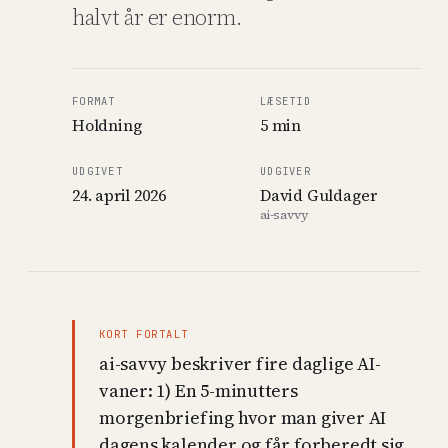
halvt år er enorm.
FORMAT
LÆSETID
Holdning
5 min
UDGIVET
UDGIVER
24. april 2026
David Guldager
ai-savvy
KORT FORTALT
ai-savvy beskriver fire daglige AI-
vaner: 1) En 5-minutters
morgenbriefing hvor man giver AI
dagens kalender og får forberedt sig