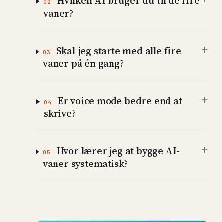
Hvilken AI bruger du til de fire
02
vaner?
+
Skal jeg starte med alle fire
03
vaner på én gang?
+
Er voice mode bedre end at
04
skrive?
+
Hvor lærer jeg at bygge AI-
05
vaner systematisk?