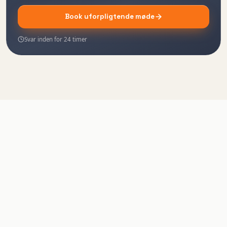
Book uforpligtende møde
Svar inden for 24 timer
Praksisnær AI-undervisning for danske professionelle og