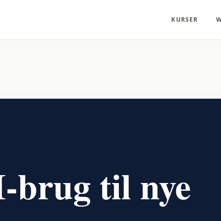
KURSER
W
-brug til nye