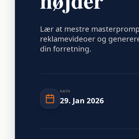
højder
Lær at mestre masterprompt
reklamevideoer og generere b
din forretning.
DATO
29
.
Jan
2026