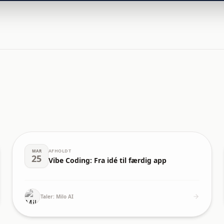
AFHOLDT
MAR
25
Vibe Coding: Fra idé til færdig app
Taler:
Milo AI