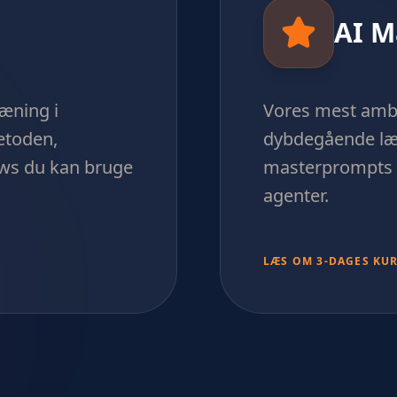
AI M
ræning i
Vores mest ambi
etoden,
dybdegående lær
ws du kan bruge
masterprompts 
agenter.
LÆS OM 3-DAGES KU