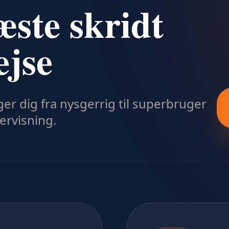
æste skridt
ejse
ager dig fra nysgerrig til superbruger
rvisning.