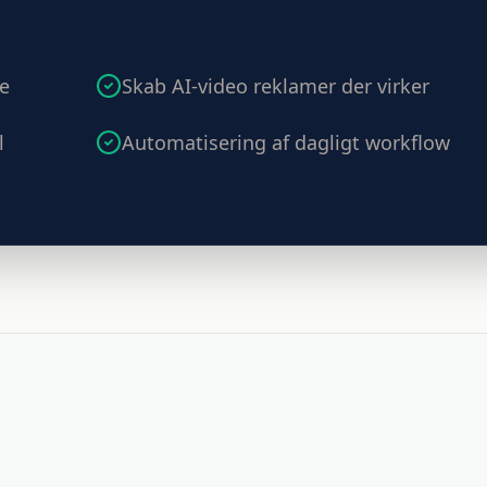
le
Skab AI-video reklamer der virker
l
Automatisering af dagligt workflow