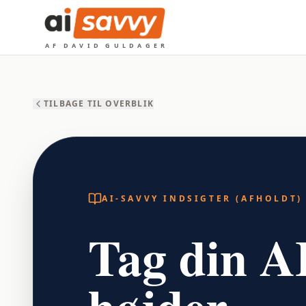
A
F
D
A
V
I
D
G
U
L
D
A
G
E
R
TILBAGE TIL OVERBLIK
AI-SAVVY INDSIGTER (AFHOLDT)
Tag din AI