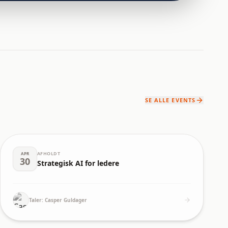
SE ALLE EVENTS
AFHOLDT
APR
30
Strategisk AI for ledere
Taler:
Casper Guldager