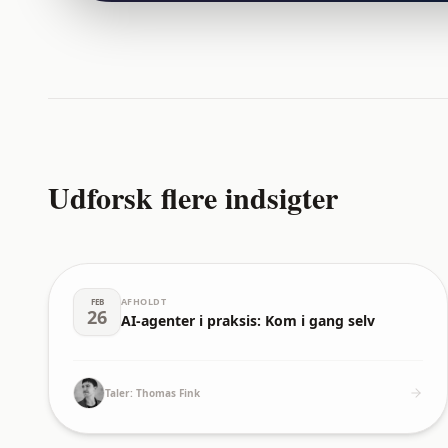
Udforsk flere indsigter
AFHOLDT
FEB
26
AI-agenter i praksis: Kom i gang selv
Taler:
Thomas Fink