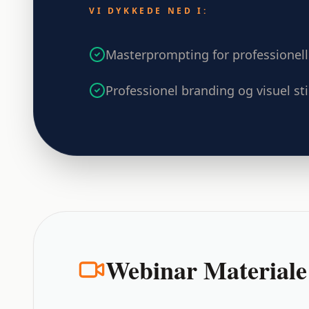
VI DYKKEDE NED I:
Masterprompting for professionel
Professionel branding og visuel sti
Webinar Materiale