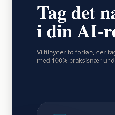
Tag det n
i din AI-r
Vi tilbyder to forløb, der t
med 100% praksisnær unde