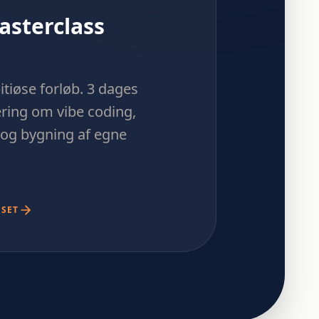
asterclass
tiøse forløb. 3 dages
ing om vibe coding,
og bygning af egne
RSET