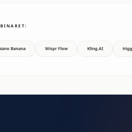
BINARET:
 Nano Banana
Wispr Flow
Kling.AI
Higg