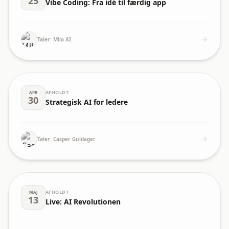
25
Vibe Coding: Fra idé til færdig app
Taler:
Milo AI
AFHOLDT
APR
30
Strategisk AI for ledere
Taler:
Casper Guldager
AFHOLDT
MAJ
13
Live: AI Revolutionen