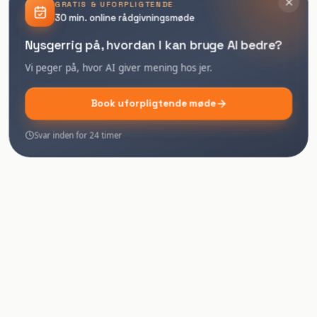
GRATIS & UFORPLIGTENDE
30 min. online rådgivningsmøde
Nysgerrig på, hvordan I kan bruge AI bedre?
Vi peger på, hvor AI giver mening hos jer.
Book uforpligtende møde
Svar inden for 24 timer