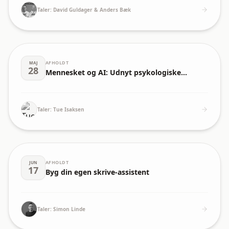
Taler:
David Guldager & Anders Bæk
AFHOLDT
MAJ
28
Mennesket og AI: Udnyt psykologiske
virkemidler
Taler:
Tue Isaksen
AFHOLDT
JUN
17
Byg din egen skrive-assistent
Taler:
Simon Linde