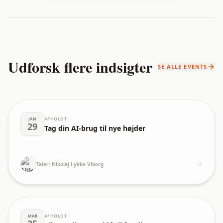
Udforsk flere indsigter
SE ALLE EVENTS
AFHOLDT
JAN
29
Tag din AI-brug til nye højder
Taler:
Nikolaj Lykke Viborg
AFHOLDT
MAR